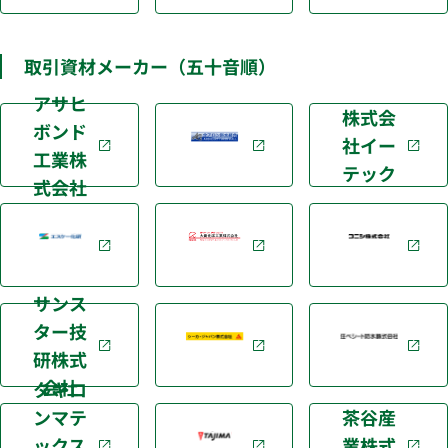
取引資材メーカー（五十音順）
アサヒ
株式会
ボンド
社イー
工業株
テック
式会社
サンス
ター技
研株式
会社
タキロ
ンマテ
茶谷産
ックス
業株式