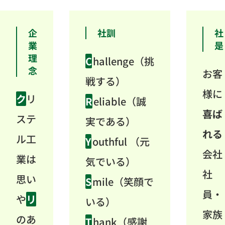
企
社訓
社
業
是
理
C
hallenge（挑
念
お客
戦する）
様に
ク
リ
R
eliable（誠
喜ば
ステ
実である）
れる
ル工
Y
outhful （元
会社
業は
気でいる）
社
思い
S
mile（笑顔で
員・
や
リ
いる）
家族
のあ
T
hank（感謝