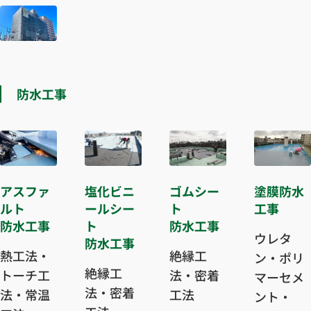
防水工事
アスファ
塩化ビニ
ゴムシー
塗膜防水
ルト
ールシー
ト
工事
防水工事
ト
防水工事
ウレタ
防水工事
熱工法・
絶縁工
ン・ポリ
絶縁工
トーチ工
法・密着
マーセメ
法・密着
法・常温
工法
ント・