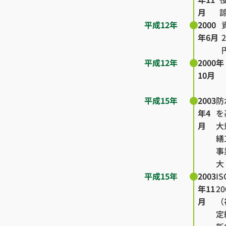
月
平成12年
2000
年6月
平成12年
2000年
10月
平成15年
2003
防
年4
を
月
大
繕
事
大
平成15年
2003
IS
年11
2
月
（
定