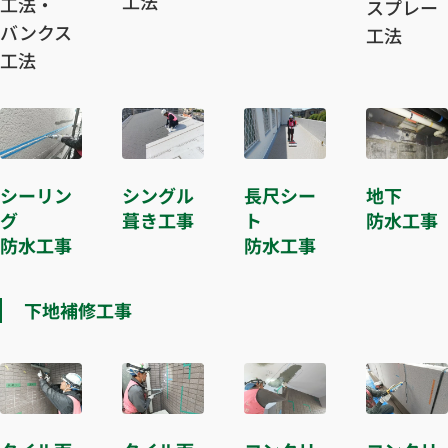
工法
工法・
スプレー
バンクス
工法
工法
シーリン
シングル
長尺シー
地下
グ
葺き工事
ト
防水工事
防水工事
防水工事
下地補修工事