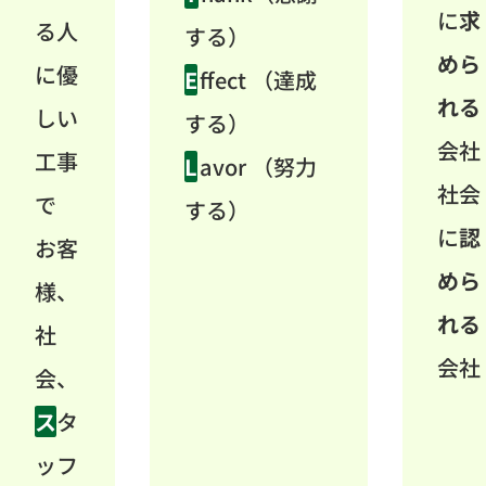
に
求
る人
する）
めら
に優
E
ffect （達成
れる
しい
する）
会社
工事
L
avor （努力
社会
で
する）
に
認
お客
めら
様、
れる
社
会社
会、
ス
タ
ッフ