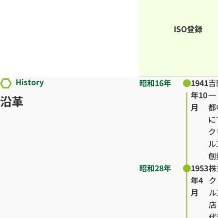
ISO登録
History
昭和16年
1941
吉
年10
一
沿革
月
都
に
ク
ル
創
昭和28年
1953
株
年4
ク
月
ル
店
代