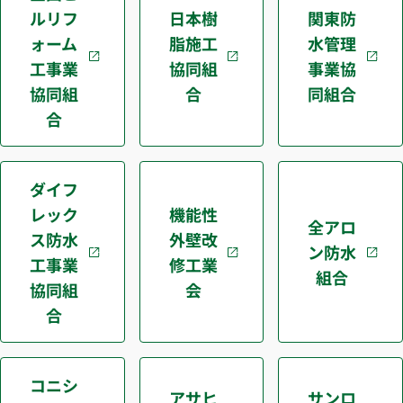
ルリフ
日本樹
関東防
ォーム
脂施工
水管理
工事業
協同組
事業協
協同組
合
同組合
合
ダイフ
レック
機能性
全アロ
ス防水
外壁改
ン防水
工事業
修工業
組合
協同組
会
合
コニシ
アサヒ
サンロ