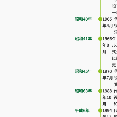
役
一
昭和40年
1965
年4月
昭和41年
1966
ク
年8
ル
月
式
に
更
昭和45年
1970
年7月
昭和63年
1988
年10
月
平成6年
1994
年11