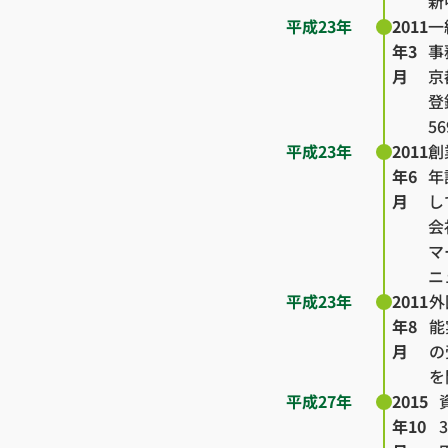
新
平成23年
2011
一
年3
事
月
京
登
5
平成23年
2011
創
年6
年
月
し
会
マ
ニ
平成23年
2011
外
年8
能
月
の
を
平成27年
2015
年10