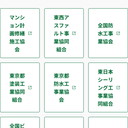
マンシ
東西ア
ョン計
スファ
全国防
画修繕
ルト事
水工事
施工協
業協同
業協会
会
組合
東日本
東京都
東京都
シーリ
塗装工
防水工
ング工
業協同
事業協
事業協
組合
会
同組合
全国ビ