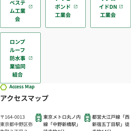
ベステ
ボンド
イドDN
ム工業
工業会
工業会
会
ロンプ
ルーフ
防水事
業協同
組合
Access Map
アクセスマップ
〒164-0013
東京メトロ丸ノ内
都営大江戸線「西
東京都中野区弥
線「中野新橋駅」
新宿五丁目駅」徒