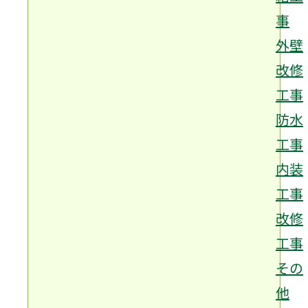
事
外壁
改修
工事
防水
工事
内装
工事
改修
工事
その
他