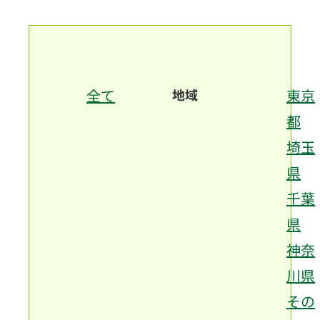
全て
地域
東京
都
埼玉
県
千葉
県
神奈
川県
その