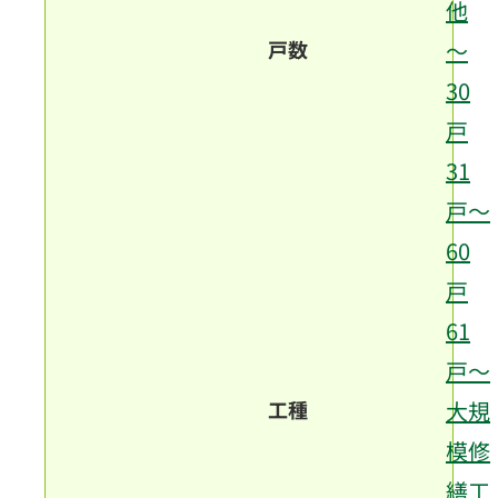
他
戸数
～
30
戸
31
戸～
60
戸
61
戸～
工種
大規
模修
繕工