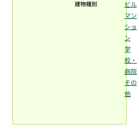
建物種別
ビル
マン
ショ
ン
学
校・
病院
その
他